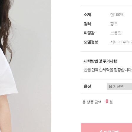
소재
면100%
컬러
핑크
피팅감
보통핏
모델정보
서아 114cm 
세탁방법 및 주의사항
찬물 단독 손세탁을 권장합니다.
옵션
0
총 상품 금액
원