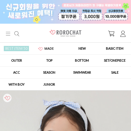
NEW
BASIC ITEM
BEST ITEM 50
MADE
OUTER
TOP
BOTTOM
SET/ONEPIECE
ACC
SEASON
SWIMWEAR
SALE
WITH BOY
JUNIOR