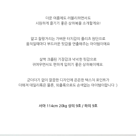
더운 여름에도 러블리하면서도
시원하게 즐기기 좋은 상하복을 소개할게요!
얇고 찰랑거리는 가벼운 터치감의 플리츠 원단으로
움직일때마다 부드러운 핏감을 연출해주는 아이템이에요
살짝 크롭된 기장감과 넉넉한 핏감으로
귀여우면서도 편하게 입히기 좋은 상하복이예요.
군더더기 없이 깔끔한 디자인에 은은한 텍스처 포인트가
더해져 데일리룩은 물론, 외출룩으로도 손색없는 아이템이랍니다 :)
서아 114cm 20kg 상의 9호 / 하의 9호