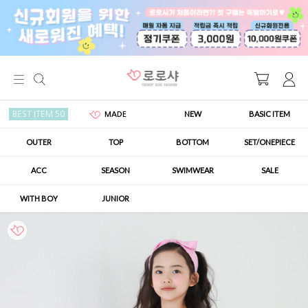
NEW
BASIC ITEM
BEST ITEM 50
MADE
OUTER
TOP
BOTTOM
SET/ONEPIECE
ACC
SEASON
SWIMWEAR
SALE
WITH BOY
JUNIOR