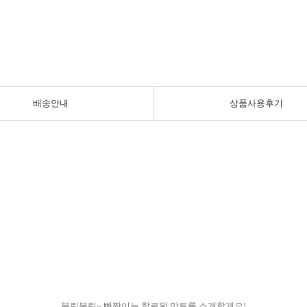
배송안내
상품사용후기
블링블링~ 빤짝이는 할로윈 망토를 소개할게요!