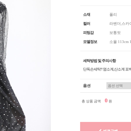
소재
폴리
컬러
라벤더,스카
피팅감
보통핏
모델정보
소율 113cm 
세탁방법 및 주의사항
단독손세탁!! 염소계,산소계 
옵션
0
총 상품 금액
원