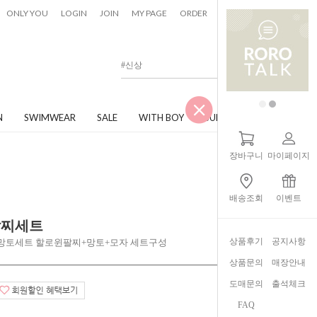
0
ONLY YOU
LOGIN
JOIN
MY PAGE
ORDER
CART
N
SWIMWEAR
SALE
WITH BOY
JUNIOR
장바구니
마이페이지
배송조회
이벤트
팔찌세트
상품후기
공지사항
 망토세트 할로윈팔찌+망토+모자 세트구성
상품문의
매장안내
도매문의
출석체크
FAQ