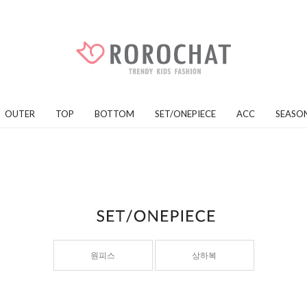
OUTER
TOP
BOTTOM
SET/ONEPIECE
ACC
SEASO
원피스
상하복