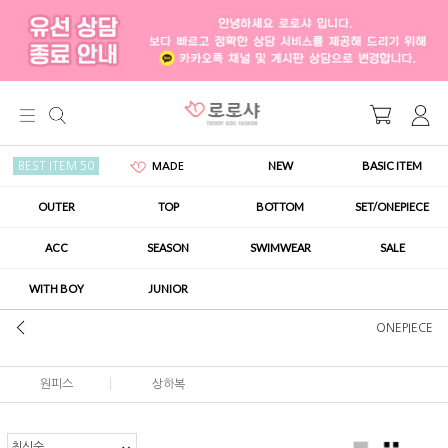
NEW
BASIC ITEM
BEST ITEM 50
MADE
OUTER
TOP
BOTTOM
SET/ONEPIECE
ACC
SEASON
SWIMWEAR
SALE
WITH BOY
JUNIOR
ONEPIECE
원피스
상하복