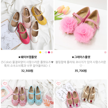
★웨이브잼플랫
★그레이스플랫
(5Color) 물결모양이 사랑스러운 플랫슈즈♥
블링함에 플라워 코사지가 있어 사랑스러운
특히 소녀소녀룩과 너무 잘어울려요>.<
♡
아이들이 사랑할 수 밖에 없는 플랫 슈즈!
32,300원
35,700원