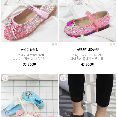
★스톤펄플랫
★뽀로리LED플랫
신을때마다 반짝반짝♥
보석, 글리터, LED까지♡
그라데이션펄로 더 고급스럽게-
아이들이 좋아하는것 가득!
32,300원
42,500원