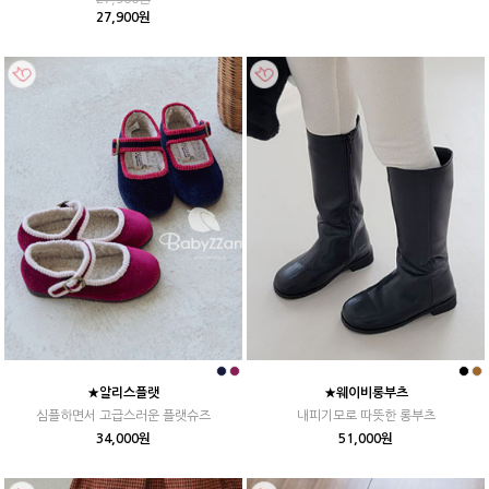
27,900원
★알리스플랫
★웨이비롱부츠
심플하면서 고급스러운 플랫슈즈
내피기모로 따뜻한 롱부츠
34,000원
51,000원