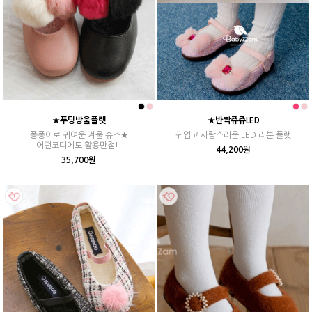
★푸딩방울플랫
★반짝쥬쥬LED
퐁퐁이로 귀여운 겨울 슈즈★
귀엽고 사랑스러운 LED 리본 플랫
어떤코디에도 활용만점!!
44,200원
35,700원