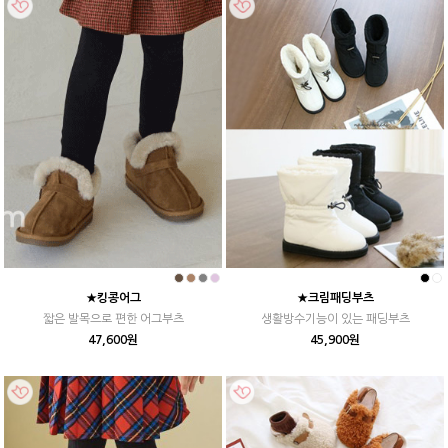
★킹콩어그
★크림패딩부츠
짧은 발목으로 편한 어그부츠
생활방수기능이 있는 패딩부츠
47,600원
45,900원