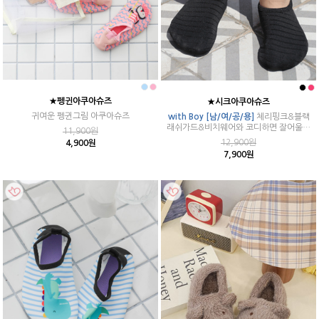
★펭귄아쿠아슈즈
★시크아쿠아슈즈
귀여운 펭귄그림 아쿠아슈즈
with Boy [남/여/공/용]
체리핑크&블랙
래쉬가드&비치웨어와 코디하면 잘어울려
11,900원
요:D
12,900원
4,900원
7,900원