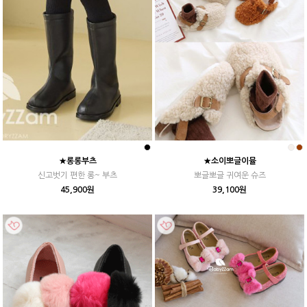
★롱롱부츠
★소이뽀글이뮬
신고벗기 편한 롱~ 부츠
뽀글뽀글 귀여운 슈즈
45,900원
39,100원