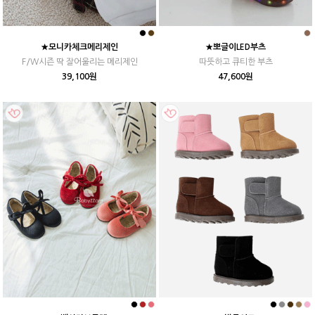
★모니카체크메리제인
★뽀글이LED부츠
F/W시즌 딱 잘어울리는 메리제인
따뜻하고 큐티한 부츠
39,100원
47,600원