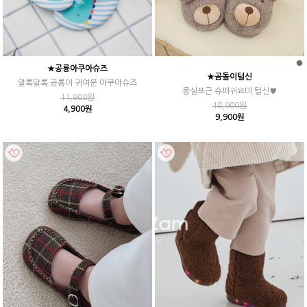
★공룡아쿠아슈즈
★곰돌이털신
알록달록 공룡이 귀여운 아쿠아슈즈
몽실포근 슈퍼귀요미 털신♥
11,900원
18,900원
4,900원
9,900원