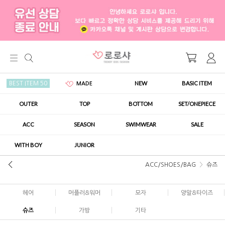
NEW
BASIC ITEM
BEST ITEM 50
MADE
OUTER
TOP
BOTTOM
SET/ONEPIECE
ACC
SEASON
SWIMWEAR
SALE
WITH BOY
JUNIOR
ACC/SHOES/BAG
슈즈
헤어
머플러&워머
모자
양말&타이즈
슈즈
가방
기타