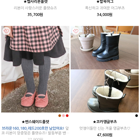
★벨사리본플랫
★발목어그
리본이 사랑스러운 플랫슈즈
폭신하고 귀여운 어그부츠
35,700원
34,000원
★벤스웨이드플랫
★코카앵글부츠
브라운160,180,레드200호만 남았어요!
앞
멋쟁이들만 신는 겨울 앵글부츠♡
코 리본이 앙증맞은 플랫슈즈! 발등부분 밴딩
47,600원
처리로 편하고 기모안감으로 따뜻해요♪
27,900원