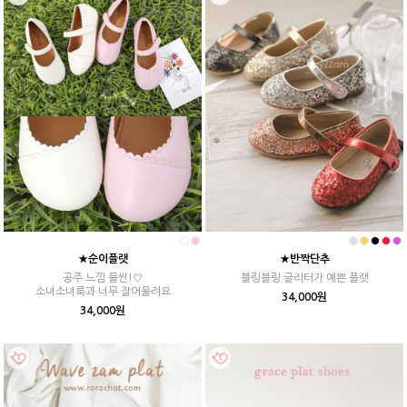
★순이플랫
★반짝단추
공주 느낌 물씬!♡
블링블링 글리터가 예쁜 플랫
소녀소녀룩과 너무 잘어울려요
34,000원
34,000원