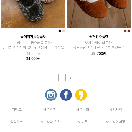
★데이지방울플랫
★퍼진주플랫
트위드로 고급스러움 물씬~
보기만해도 따뜻한
밍크방울 장식이 있어 귀여움까지 더해요:D
몽글몽글 퍼소재로 포근한 플랫슈즈
34,000원
35,700원
34,000원
1
2
이벤트
상품후기
상품문의
공지사항
출석체크
TV드라마 협찬
로로톡
오프라인매장