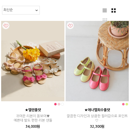
★엘렌플랫
★애나멜희수플랫
귀여운 리본이 돋보여♥
깔끔한 디자인과 상큼한 컬러감으로 포인트
예쁜데 발도 편한 리본 샌들
♡
봄나들이 갈때 최고!
34,000원
32,300원