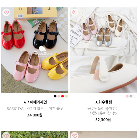
★조이메리제인
★희수플랫
BASIC DAILY♡ 매일 신는 예쁜 플랫
공주님들이 좋아하는
샤랄라옷에 찰떡♡
34,000원
32,300원