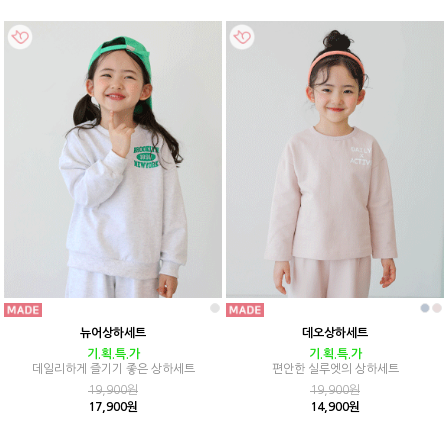
뉴어상하세트
데오상하세트
기.획.특.가
기.획.특.가
데일리하게 즐기기 좋은 상하세트
편안한 실루엣의 상하세트
19,900원
19,900원
17,900원
14,900원