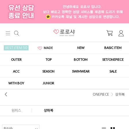
NEW
BASIC ITEM
BEST ITEM 50
MADE
OUTER
TOP
BOTTOM
SET/ONEPIECE
ACC
SEASON
SWIMWEAR
SALE
WITH BOY
JUNIOR
ONEPIECE
상하복
원피스
상하복