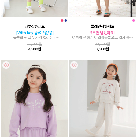
타루상하세트
클래먼상하세트
[With boy 남/여/공/용]
5호만 남았어요!
블루와 핑크 두가지 컬러>_<
여름철 편하게 야외활동복으로 입기 좋은
올 여름 남매룩, 자매룩, 형제룩
시원한 상하세트를 소개할게요!
14,900원
24,900원
4,900원
2,900원