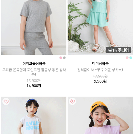
이지크롭상하복
미미상하복
모찌급 쫀득함이 포인트인 활동성 좋은 상하
컬러감이 너~무 귀여운 상하복!
복!
17,900원
18,900원
9,900원
14,900원