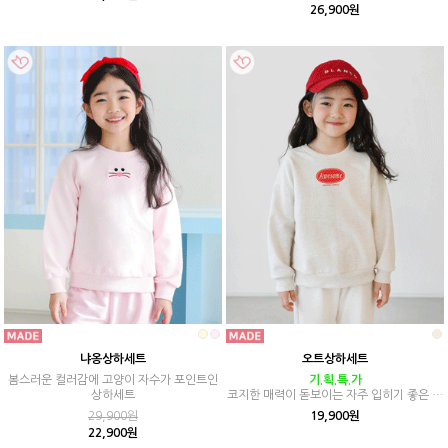
26,900원
냐옹상하세트
오트상하세트
봄스러운 컬러감에 고양이 자수가 포인트인
기.획.특.가
상하세트
코지한 매력이 돋보이는 자주 입히기 좋은 상
하세트
29,900원
19,900원
22,900원