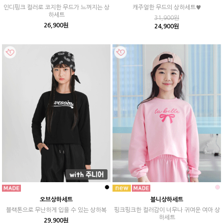
인디핑크 컬러로 코지한 무드가 느껴지는 상
캐주얼한 무드의 상하세트♥
하세트
31,900원
26,900원
24,900원
오브상하세트
블니상하세트
블랙톤으로 무난하게 입을 수 있는 상하복
핑크핑크한 컬러감이 너무나 귀여운 여아 상
하세트
29,900원