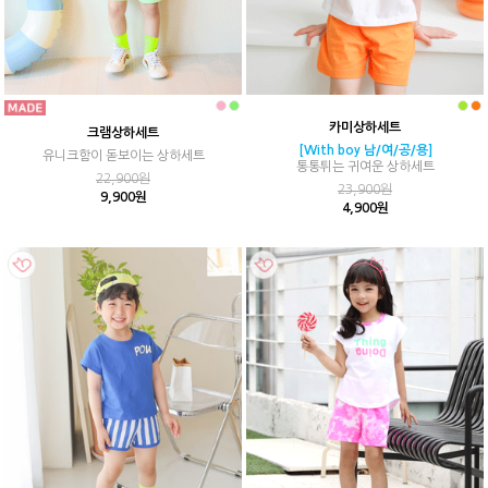
카미상하세트
크램상하세트
[With boy 남/여/공/용]
유니크함이 돋보이는 상하세트
통통튀는 귀여운 상하세트
22,900원
23,900원
9,900원
4,900원