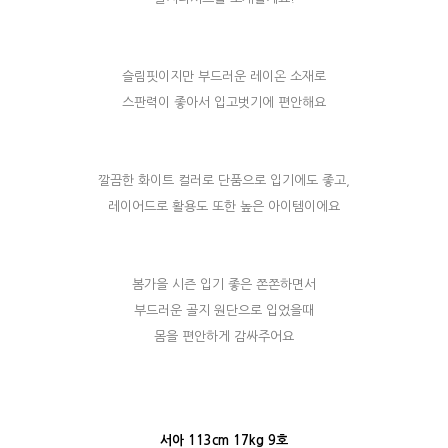
슬림핏이지만 부드러운 레이온 소재로
스판력이 좋아서 입고벗기에 편안해요
깔끔한 화이트 컬러로 단품으로 입기에도 좋고,
레이어드로 활용도 또한 높은 아이템이에요
봄가을 시즌 입기 좋은 쫀쫀하면서
부드러운 골지 원단으로 입었을때
몸을 편안하게 감싸주어요
서아 113cm 17kg 9호