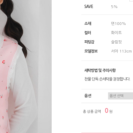
SAVE
5%
소재
면100%
컬러
화이트
피팅감
슬림핏
모델정보
서아 113cm
세탁방법 및 주의사항
찬물 단독 손세탁을 권장합니다.
옵션
0
총 상품 금액
원